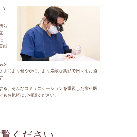
）で
晴ら
立
た。
貢献
供を
さまにより健やかに、より素敵な笑顔で日々をお過
す。
する、そんなコミュニケーションを重視した歯科医
でもお気軽にご相談ください。
ご覧ください