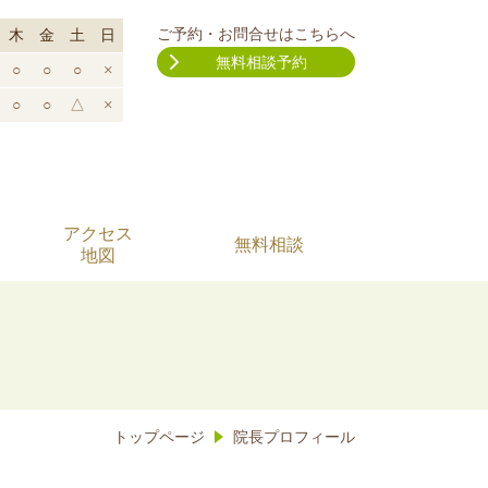
ご予約・お問合せはこちらへ
木
金
土
日
無料相談予約
○
○
○
×
○
○
△
×
アクセス
無料相談
地図
トップページ
院長プロフィール