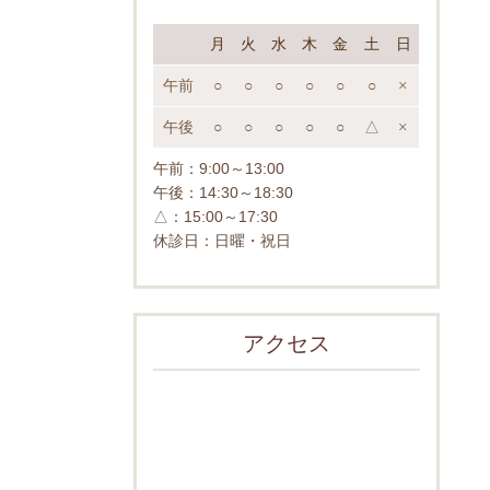
月
火
水
木
金
土
日
午前
○
○
○
○
○
○
×
午後
○
○
○
○
○
△
×
午前：
9:00～13:00
午後：
14:30～18:30
△：15:00～17:30
休診日：日曜・祝日
アクセス