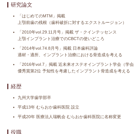
研究論文
「はじめてのMTM」掲載
上顎前歯の残根（歯科破折に対するエクストルージョン）
「2010年vol.29.11月号」掲載 ザ・クインテッセンス
上顎インプラント治療でのCBCTの使いどころ
「2014年vol.74.8月号」掲載 日本歯科評論
適材・適所、インプラント治療における骨造成を考える
「2016年vol.7」掲載 近未来オステオインプラント学会（学
優秀賞第2位 予知性を考慮したインプラント骨造成を考える
経歴
九州大学歯学部卒
平成13年 むらおか歯科医院 設立
平成20年 医療法人瑞帆会 むらおか歯科医院に名称変更
役職