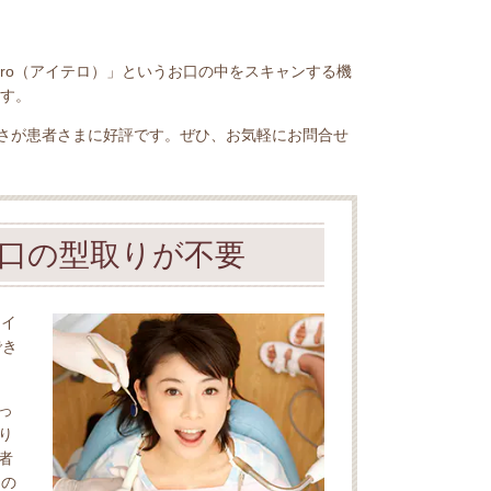
ero（アイテロ）」というお口の中をスキャンする機
ます。
さが患者さまに好評です。ぜひ、お気軽にお問合せ
口の型取りが不要
アイ
でき
っ
り
者
口の