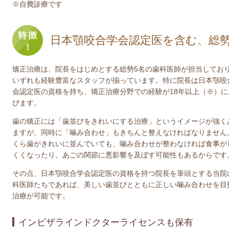
※自費診療です
日本顎咬合学会認定医を含む、総勢
矯正治療は、院長をはじめとする総勢5名の歯科医師が担当してお
いずれも経験豊富なスタッフが揃っています。特に院長は日本顎咬
会認定医の資格を持ち、矯正治療分野での経験が18年以上（※）に
びます。
歯の矯正には「歯並びをきれいにする治療」というイメージが強く
ますが、同時に「噛み合わせ」もきちんと整えなければなりません
くら歯がきれいに並んでいても、噛み合わせが整わなければ食事が
くくなったり、あごの関節に悪影響を及ぼす可能性もあるからです
その点、日本顎咬合学会認定医の資格を持つ院長を筆頭とする当院
科医師たちであれば、美しい歯並びとともに正しい噛み合わせを目
治療が可能です。
インビザラインドクターライセンスも保有