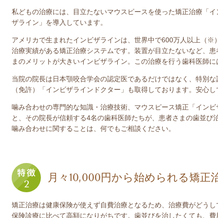
私どもの治療には、目立たないマウスピースを使った矯正治療「イ
ザライン」を導入しています。
アメリカで生まれたインビザラインは、世界中で600万人以上（※
治療実績がある矯正治療システムです。装置が目立たないなど、患
まのメリットが大きいインビザライン。この治療を行う歯科医師に
当院の院長は日本顎咬合学会の認定医であるだけではなく、特別な
（免許）「インビザラインドクター」も取得しております。安心し
噛み合わせの専門的な知識・治療技術、マウスピース矯正「インビ
と、その院長が信頼する4名の歯科医師たちが、患者さまの歯並び
噛み合わせに関することは、何でもご相談ください。
月々10,000円から始められる矯正
矯正治療は健康保険が使えず自費治療となるため、治療費がどうし
保険診療に比べて高額になりがちです。歯並びを治したくても、費