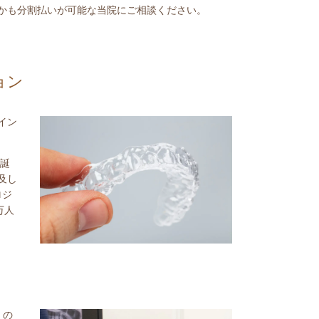
かも分割払いが可能な当院にご相談ください。
ョン
イン
に誕
及し
ロジ
万人
くの