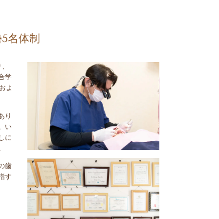
5名体制
り、
合学
およ
あり
。い
しに
。
の歯
指す