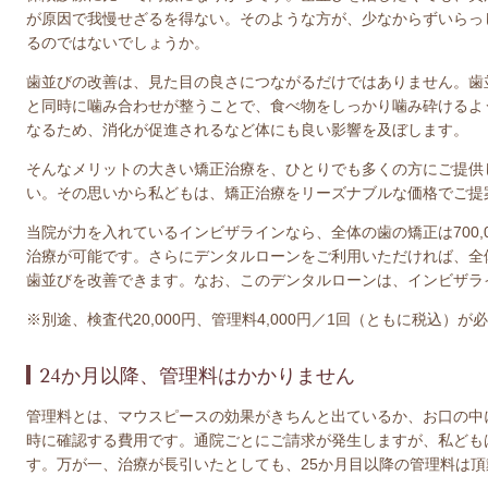
が原因で我慢せざるを得ない。そのような方が、少なからずいらっ
るのではないでしょうか。
歯並びの改善は、見た目の良さにつながるだけではありません。歯
と同時に噛み合わせが整うことで、食べ物をしっかり噛み砕けるよ
なるため、消化が促進されるなど体にも良い影響を及ぼします。
そんなメリットの大きい矯正治療を、ひとりでも多くの方にご提供
い。その思いから私どもは、矯正治療をリーズナブルな価格でご提
当院が力を入れているインビザラインなら、全体の歯の矯正は700,00
治療が可能です。さらにデンタルローンをご利用いただければ、全体
歯並びを改善できます。なお、このデンタルローンは、インビザラ
※別途、検査代20,000円、管理料4,000円／1回（ともに税込）が
24か月以降、管理料はかかりません
管理料とは、マウスピースの効果がきちんと出ているか、お口の中
時に確認する費用です。通院ごとにご請求が発生しますが、私ども
す。万が一、治療が長引いたとしても、25か月目以降の管理料は