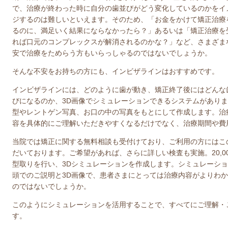
で、治療が終わった時に自分の歯並びがどう変化しているのかをイ
ジするのは難しいといえます。そのため、「お金をかけて矯正治療
るのに、満足いく結果にならなかったら？」あるいは「矯正治療を
れば口元のコンプレックスが解消されるのかな？」など、さまざま
安で治療をためらう方もいらっしゃるのではないでしょうか。
そんな不安をお持ちの方にも、インビザラインはおすすめです。
インビザラインには、どのように歯が動き、矯正終了後にはどんな
びになるのか、3D画像でシミュレーションできるシステムがあり
型やレントゲン写真、お口の中の写真をもとにして作成します。治
容を具体的にご理解いただきやすくなるだけでなく、治療期間や費
当院では矯正に関する無料相談も受付けており、ご利用の方にはこ
だいております。ご希望があれば、さらに詳しい検査も実施。20,
型取りを行い、3Dシミュレーションを作成します。シミュレーシ
頭でのご説明と3D画像で、患者さまにとっては治療内容がよりわ
のではないでしょうか。
このようにシミュレーションを活用することで、すべてにご理解・
す。