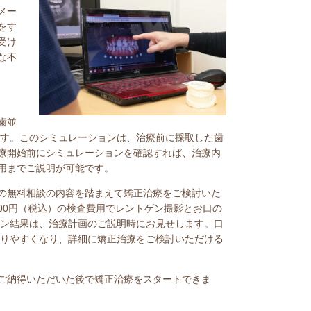
メー
をす
受け
な不
歯並
ます。このシミュレーションは、治療前に採取した歯
療開始前にシミュレーションを確認すれば、治療内
用までご説明が可能です。
の無料相談の内容を踏まえて矯正治療をご検討いた
000円（税込）の検査費用でレントゲン撮影とお口の
ョン結果は、治療計画のご説明時にお見せします。口
かりやすくなり、詳細に矯正治療をご検討いただける
ご納得いただいた後で矯正治療をスタートできま