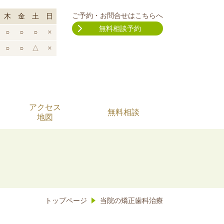
ご予約・お問合せはこちらへ
木
金
土
日
無料相談予約
○
○
○
×
○
○
△
×
アクセス
無料相談
地図
トップページ
当院の矯正歯科治療