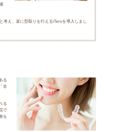
者
考え、楽に型取りを行えるiTeroを導入しまし
ある
「非
れる
院で
療を