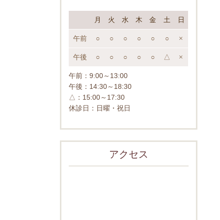
月
火
水
木
金
土
日
午前
○
○
○
○
○
○
×
午後
○
○
○
○
○
△
×
午前：
9:00～13:00
午後：
14:30～18:30
△：15:00～17:30
休診日：日曜・祝日
アクセス